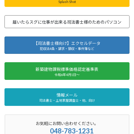
Splash Shot
届いたらスグに仕事が出来る司法書士様のためのパソコン
【司法書士様向け】エクセルデータ
犯収法4条・請求・領収・事件簿など
新築建物課税標準価格認定基準表
令和6年4月1日～
情報メール
司法書士・土地家屋調査士・他、向け
お気軽にお問い合わせください。
048-783-1231