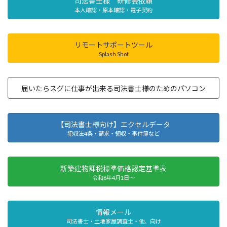
司法書士様 研修会依頼
本人確認・原本確認・電子契約
リモートサポートツール
Splash Shot
届いたらスグに仕事が出来る司法書士様のためのパソコン
【司法書士様向け】エクセルデータ
犯収法4条・請求・領収・事件簿など
新築建物課税標準価格認定基準表
令和6年4月1日～
情報メール
司法書士・土地家屋調査士・他、向け