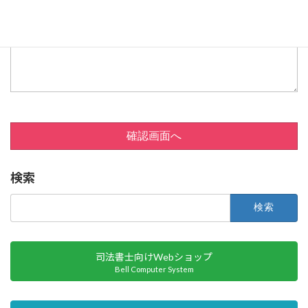
確認画面へ
検索
検
索:
司法書士向けWebショップ
Bell Computer System