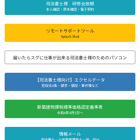
司法書士様 研修会依頼
本人確認・原本確認・電子契約
リモートサポートツール
Splash Shot
届いたらスグに仕事が出来る司法書士様のためのパソコン
【司法書士様向け】エクセルデータ
犯収法4条・請求・領収・事件簿など
新築建物課税標準価格認定基準表
令和6年4月1日～
情報メール
司法書士・土地家屋調査士・他、向け