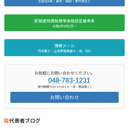
犯収法4条・請求・領収・事件簿など
新築建物課税標準価格認定基準表
令和6年4月1日～
情報メール
司法書士・土地家屋調査士・他、向け
お気軽にお問い合わせください。
048-783-1231
受付時間 9:00-17:00 [ 土・日・祝日除く ]
お問い合わせ
代表者ブログ