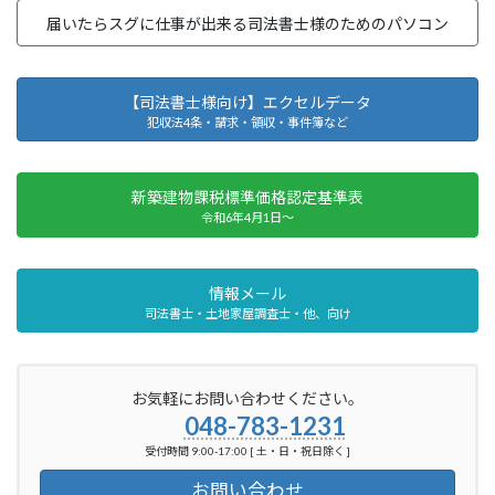
届いたらスグに仕事が出来る司法書士様のためのパソコン
【司法書士様向け】エクセルデータ
犯収法4条・請求・領収・事件簿など
新築建物課税標準価格認定基準表
令和6年4月1日～
情報メール
司法書士・土地家屋調査士・他、向け
お気軽にお問い合わせください。
048-783-1231
受付時間 9:00-17:00 [ 土・日・祝日除く ]
お問い合わせ