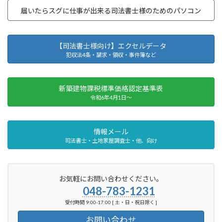
届いたらスグに仕事が出来る司法書士様のためのパソコン
【司法書士様向け】エクセルデータ
犯収法4条・請求・領収・事件簿など
新築建物課税標準価格認定基準表
令和6年4月1日～
情報メール
司法書士・土地家屋調査士・他、向け
お気軽にお問い合わせください。
048-783-1231
受付時間 9:00-17:00 [ 土・日・祝日除く ]
お問い合わせ