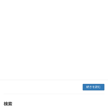
伴う、制度改正と今後の動向２）マイナンバー
カード（個人番号）について３）運転免許証・
運転経歴 […]
続きを読む
東京司法書士会 城北支部様 証明書偽造
研修会
を見破る術 －本人確認資料の原本確認の
対応－研修会
2022年11月4日
テーマ「証明書偽造を見破る術Ⅱ －本人確認資
料の原本確認の対応－」研修会 １）対面・非対
面・押印廃止に伴う、制度改正と今後の動向
２）マイナンバーカード（個人番号）について
３）運転免許証・運転経歴証明書について４）
パスポー […]
続きを読む
検索