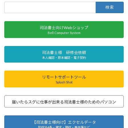
検
索:
司法書士向けWebショップ
Bell Computer System
司法書士様 研修会依頼
本人確認・原本確認・電子契約
リモートサポートツール
Splash Shot
届いたらスグに仕事が出来る司法書士様のためのパソコン
【司法書士様向け】エクセルデータ
犯収法4条・請求・領収・事件簿など