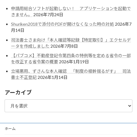
申請用総合ソフトが起動しない！ アプリケーションを起動で
きません。
2026年7月24日
Shuriken2018で添付のPDFが開けなくなった時の対処
2026年7
月14日
司法書士さま向け「本人確認等記録【特定取引】」エクセルデ
ータを作成しました
2026年7月8日
【パブコメ】不動産登記令第四条の特例等を定める省令の一部
を改正する省令案の概要
2026年1月19日
立場悪用、ずさんな本人確認 「制度の根幹揺るがす」 司法
書士不正登記
2026年1月14日
アーカイブ
ア
ー
カ
イ
ブ
ホーム