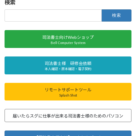
検索
ー
ー
ー
ー
の
ジ
ジ
ジ
ジ
検
ペ
索:
ー
ジ
司法書士向けWebショップ
Bell Computer System
送
り
司法書士様 研修会依頼
本人確認・原本確認・電子契約
リモートサポートツール
Splash Shot
届いたらスグに仕事が出来る司法書士様のためのパソコン