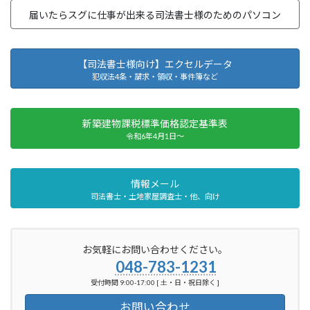
届いたらスグに仕事が出来る司法書士様のためのパソコン
【司法書士様向け】エクセルデータ
犯収法4条・請求・領収・事件簿など
新築建物課税標準価格認定基準表
令和6年4月1日～
情報メール
司法書士・土地家屋調査士・他、向け
お気軽にお問い合わせください。
048-783-1231
受付時間 9:00-17:00 [ 土・日・祝日除く ]
お問い合わせ