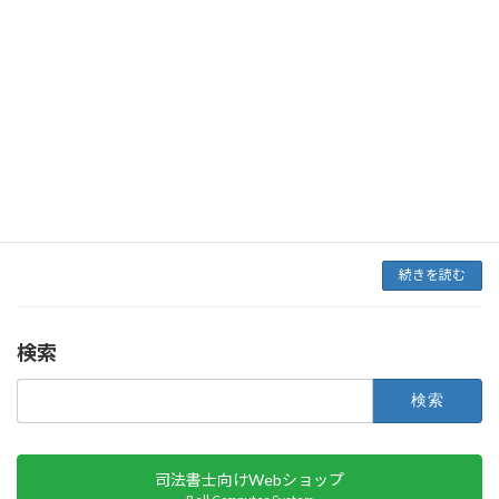
続きを読む
2023.3.10_情報メール
情報メール
2000年3月10日
１．【登記統計統計】登記統計統計表にて2022
年12月の申請件数が公表されました。
参 考 ：
http://www.moj.go.jp/TOUKEI/ichiran/touki.html
※申請率をまとめた […]
続きを読む
検索
検
索:
司法書士向けWebショップ