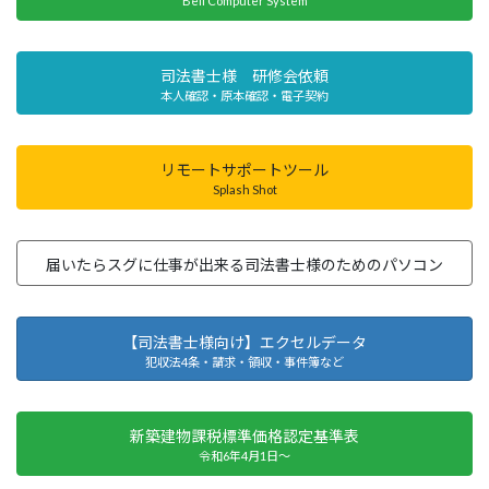
Bell Computer System
司法書士様 研修会依頼
本人確認・原本確認・電子契約
リモートサポートツール
Splash Shot
届いたらスグに仕事が出来る司法書士様のためのパソコン
【司法書士様向け】エクセルデータ
犯収法4条・請求・領収・事件簿など
新築建物課税標準価格認定基準表
令和6年4月1日～