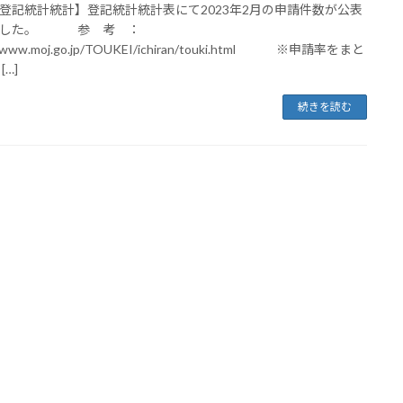
登記統計統計】登記統計統計表にて2023年2月の申請件数が公表
ました。 参 考 ：
//www.moj.go.jp/TOUKEI/ichiran/touki.html ※申請率をまと
[…]
続きを読む