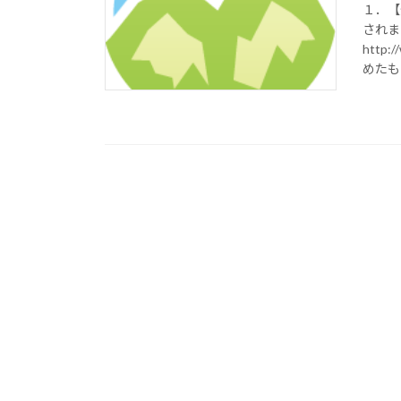
１．【
され
http:
めたも 