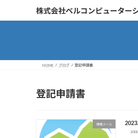
コ
ナ
株式会社ベルコンピューター
ン
ビ
テ
ゲ
ン
ー
ツ
シ
へ
ョ
ス
ン
キ
に
ッ
移
HOME
ブログ
登記申請書
プ
動
登記申請書
202
情報メール
200